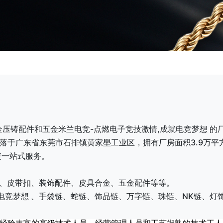
金压铸配件和五金米兰电竞-点燃电子竞技激情,成就电竞梦想 的
落于广东省东莞市石排镇黄家壆工业区，拥有厂房面积3.9万平
镀一站式服务。
、皮带扣、装饰配件、皮具合金、五金配件等等。
电竞梦想 、手袋链、蛇链、饰品链、万字链、珠链、NK链、灯