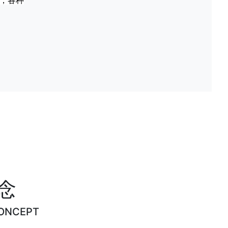
，各种
念
ONCEPT