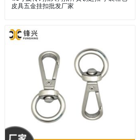
皮具五金挂扣批发厂家