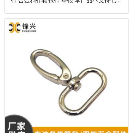
扣 合金狗扣箱包扣 举报 本产品不支持七天
无理由退货